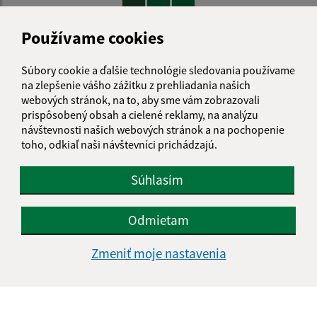
1
2
>
Používame cookies
Súbory cookie a ďalšie technológie sledovania používame
na zlepšenie vášho zážitku z prehliadania našich
webových stránok, na to, aby sme vám zobrazovali
Je táto stránka užitočná?
Áno
Nie
prispôsobený obsah a cielené reklamy, na analýzu
Boli tieto 
Boli 
návštevnosti našich webových stránok a na pochopenie
Našli ste na stránke chybu?
Napíšte nám
toho, odkiaľ naši návštevníci prichádzajú.
Napíšte nám:
Súhlasím
Meno (povinné)
Odmietam
Zmeniť moje nastavenia
E-mailová adresa (povinné)