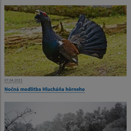
07.04.2021
Nočná modlitba Hlucháňa hôrneho