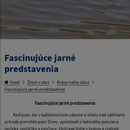
Fascinujúce jarné
predstavenia
Úvod
Život v obci
Krásy našej obce
Fascinujúce jarné predstavenia
Fascinujúce jarné predstavenia
Keď pani Jar v každoročnom zápase o vládu nad zátišiami
prírody premôže pani Zimu, vyslobodí z ľadového panciera
jarčeky, potôčiky a močiare. Hrdzavé lístie z bukov a zlatisté