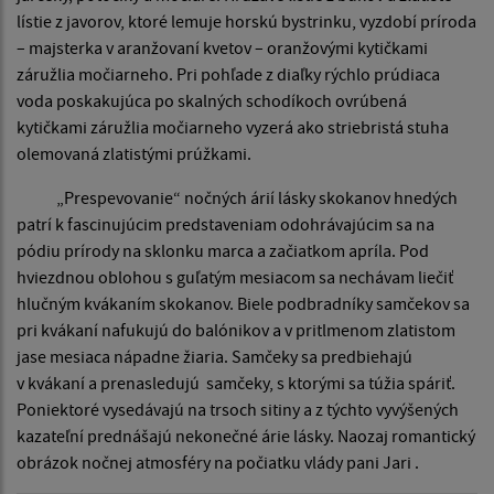
lístie z javorov, ktoré lemuje horskú bystrinku, vyzdobí príroda
– majsterka v aranžovaní kvetov – oranžovými kytičkami
záružlia močiarneho. Pri pohľade z diaľky rýchlo prúdiaca
voda poskakujúca po skalných schodíkoch ovrúbená
kytičkami záružlia močiarneho vyzerá ako striebristá stuha
olemovaná zlatistými prúžkami.
„Prespevovanie“ nočných árií lásky skokanov hnedých
patrí k fascinujúcim predstaveniam odohrávajúcim sa na
pódiu prírody na sklonku marca a začiatkom apríla. Pod
hviezdnou oblohou s guľatým mesiacom sa nechávam liečiť
hlučným kvákaním skokanov. Biele podbradníky samčekov sa
pri kvákaní nafukujú do balónikov a v pritlmenom zlatistom
jase mesiaca nápadne žiaria. Samčeky sa predbiehajú
v kvákaní a prenasledujú samčeky, s ktorými sa túžia spáriť.
Poniektoré vysedávajú na trsoch sitiny a z týchto vyvýšených
kazateľní prednášajú nekonečné árie lásky. Naozaj romantický
obrázok nočnej atmosféry na počiatku vlády pani Jari .