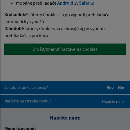
mobilne prehliadače
Android
,
Safari
Krátkodobé
súbory Cookies sa po vypnutí prehliadača
automaticky vymažú.
Dlhodobé
súbory Cookies sa uchovajú aj po vypnutí
prehliadača a počítača.
Zrušiť/zmeniť nastavenia cookies
Je táto stránka užitočná?
Áno
Nie
Boli tieto 
Boli 
Našli ste na stránke chybu?
Napíšte nám
Napíšte nám:
Meno (povinné)