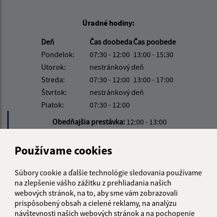
Úradné hodiny:
Deň
Čas doobeda
Čas poobede
Pondelok:
07:30 - 12:00
13:00 - 15:30
Utorok:
nestránkový deň
Streda:
07:30 - 12:00
13:00 - 17:00
Štvrtok:
nestránkový deň
Piatok:
07:30 - 12:00
Obedňajšia prestávka:
12:00 - 13:00
Používame cookies
Kontakt:
Obecný úrad Paňovce
Súbory cookie a ďalšie technológie sledovania používame
na zlepšenie vášho zážitku z prehliadania našich
Paňovce 95
webových stránok, na to, aby sme vám zobrazovali
044 71 Čečejovce
prispôsobený obsah a cielené reklamy, na analýzu
návštevnosti našich webových stránok a na pochopenie
info@obecpanovce.sk