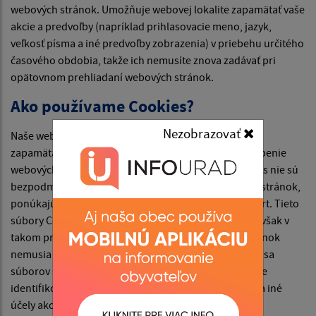
webových stránok. Umožňuje webovej lokalite zapamätať vaše
akcie a predvoľby (napríklad prihlasovacie meno, jazyk,
veľkosť písma a iné predvoľby zobrazenia) v priebehu určitého
časového obdobia, takže ich nemusíte znova zadávať pri
opätovnom prehliadaní webových stránok.
Ako používame Cookies?
Nezobrazovať
Naše webové stránky používajú súbory Cookies na
zapamätanie nastavení používateľa a lepšie prispôsobenie
webových stránok záujmom návštevníka. Hoci Cookies nie sú
bezpodmienečne potrebné na fungovanie webových stránok,
ponúkajú pri návšteve webových stránok vyšší komfort. Tieto
súbory Cookies môžete odstrániť alebo zablokovať, avšak v
takom prípade niektoré funkcie týchto webových stránok
nemusia fungovať podľa určenia. Informácie týkajúce sa
súborov Cookies sa nepoužívajú na to, aby vás osobne
identifikovali. Tieto súbory Cookies sa nepoužívajú na iné
účely ako tie, ktoré sú tu popísané.