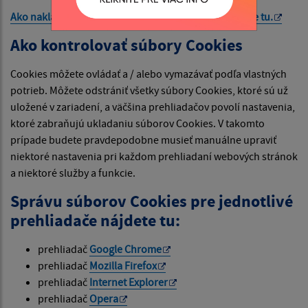
Ako nakladá Google s vašimi súbormi Cookies nájdete
tu
.
Ako kontrolovať súbory Cookies
Cookies môžete ovládať a / alebo vymazávať podľa vlastných
potrieb. Môžete odstrániť všetky súbory Cookies, ktoré sú už
uložené v zariadení, a väčšina prehliadačov povolí nastavenia,
ktoré zabraňujú ukladaniu súborov Cookies. V takomto
prípade budete pravdepodobne musieť manuálne upraviť
niektoré nastavenia pri každom prehliadaní webových stránok
a niektoré služby a funkcie.
Správu súborov Cookies pre jednotlivé
prehliadače nájdete tu:
prehliadač
Google Chrome
prehliadač
Mozilla Firefox
prehliadač
Internet Explorer
prehliadač
Opera