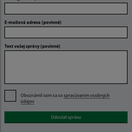
E-mailová adresa (povinné)
Text vašej správy (povinné)
Oboznámil som sa so
spracúvaním osobných
údajov
Google reCaptcha Response
Odoslať správu