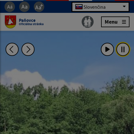
Slovenčina
Paňovce
Menu
Oficiálna stránka