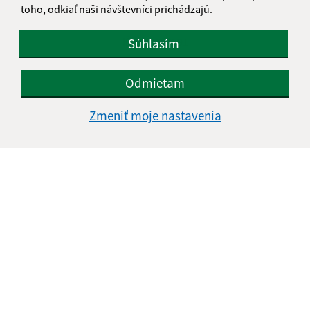
toho, odkiaľ naši návštevníci prichádzajú.
+421 554 649 325
IČO: 00324591
Súhlasím
Odmietam
Zmeniť moje nastavenia
Informácie o stránke: