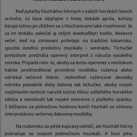
Keď pytačky hlucháňov hôrnych v našich horských lesoch
vrcholia, čo býva obyčajne v tretej dekáde apríla, kohúty
bývajú túhou po zblížení sa s hluchánicami také rozohnené, že
sa im dokážu zaliečať aj celých dvadsaťštyri hodín. Neskoro
večer, keď na stmievaní prilietajú na tradičné tokanisko,
spustia úvodnú predohru muzikálu – serenádu. Tichučké
prelúdium prednáša operený interpret z náručia vysokého
smreka. Pripadá nám to, akoby sa tento operenec v mníšskom
habite predmodlieval prosebnú modlitbu ruženca alebo
odriekal večerné litánie. Jednotlivé ružencové desiatky
odrieka pamätník doby ľadovej tak tichučko, akoby svojím
rozjímaním nechcel narušiť nočnú tíšinu odľahlého horského
zátišia a nezobudil tak nejaké stvorenie z plytkého spánku.
S blížiacou sa polnočnou hodinou končí hlucháň so sólovou
interpretáciou večernej ďakovnej modlitby.
Na rozbresku sa pôtik kapcavý odmlčí, ale hlucháň hôrny
pokračuje vo svojom jedinečnom muzikáli. A hoci jeho