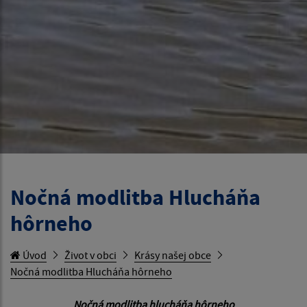
Nočná modlitba Hlucháňa
hôrneho
Úvod
Život v obci
Krásy našej obce
Nočná modlitba Hlucháňa hôrneho
Nočná modlitba hlucháňa hôrneho