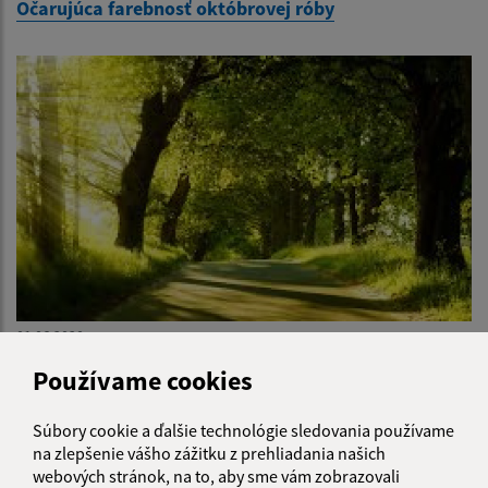
Očarujúca farebnosť októbrovej róby
01.06.2020
Priateľstvo až po hrob
Používame cookies
Súbory cookie a ďalšie technológie sledovania používame
1
2
>
na zlepšenie vášho zážitku z prehliadania našich
webových stránok, na to, aby sme vám zobrazovali