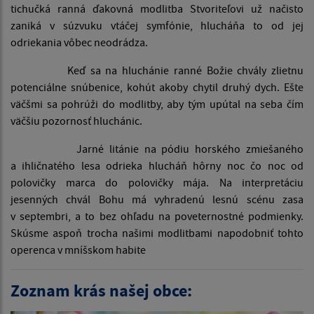
tichučká ranná ďakovná modlitba Stvoriteľovi už načisto
zaniká v súzvuku vtáčej symfónie, hlucháňa to od jej
odriekania vôbec neodrádza.
Keď sa na hluchánie ranné Božie chvály zlietnu
potenciálne snúbenice, kohút akoby chytil druhý dych. Ešte
väčšmi sa pohrúži do modlitby, aby tým upútal na seba čím
väčšiu pozornosť hluchánic.
Jarné litánie na pódiu horského zmiešaného
a ihličnatého lesa odrieka hlucháň hôrny noc čo noc od
polovičky marca do polovičky mája. Na interpretáciu
jesenných chvál Bohu má vyhradenú lesnú scénu zasa
v septembri, a to bez ohľadu na poveternostné podmienky.
Skúsme aspoň trocha našimi modlitbami napodobniť tohto
operenca v mníšskom habite
Zoznam krás našej obce: