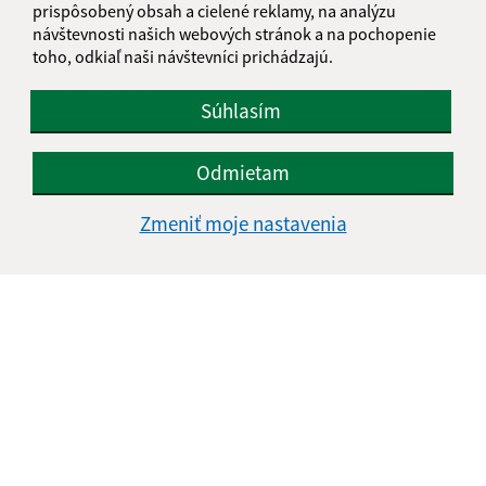
prispôsobený obsah a cielené reklamy, na analýzu
návštevnosti našich webových stránok a na pochopenie
toho, odkiaľ naši návštevníci prichádzajú.
Je táto stránka užitočná?
Áno
Nie
Súhlasím
Boli tieto 
Boli 
Našli ste na stránke chybu?
Napíšte nám
Odmietam
Napíšte nám:
Zmeniť moje nastavenia
Meno (povinné)
E-mailová adresa (povinné)
Text vašej správy (povinné)