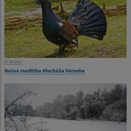
07.04.2021
Nočná modlitba Hlucháňa hôrneho