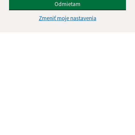
Odmietam
Zmeniť moje nastavenia
Text vašej správy (povinné)
Oboznámil som sa so
spracúvaním osobných
údajov
Google reCaptcha Response
Odoslať správu
Úradné hodiny:
Deň
Čas doobeda
Čas poobede