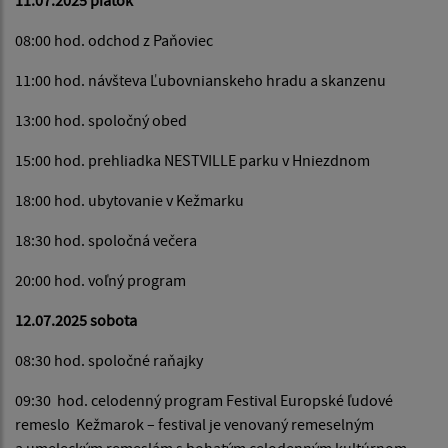
08:00 hod. odchod z Paňoviec
11:00 hod. návšteva Ľubovnianskeho hradu a skanzenu
13:00 hod. spoločný obed
15:00 hod. prehliadka NESTVILLE parku v Hniezdnom
18:00 hod. ubytovanie v Kežmarku
18:30 hod. spoločná večera
20:00 hod. voľný program
12.07.2025 sobota
08:30 hod. spoločné raňajky
09:30 hod. celodenný program Festival Europské ľudové
remeslo Kežmarok – festival je venovaný remeselným
a umeleckým remeslám s bohatým celodenným kultúrnom