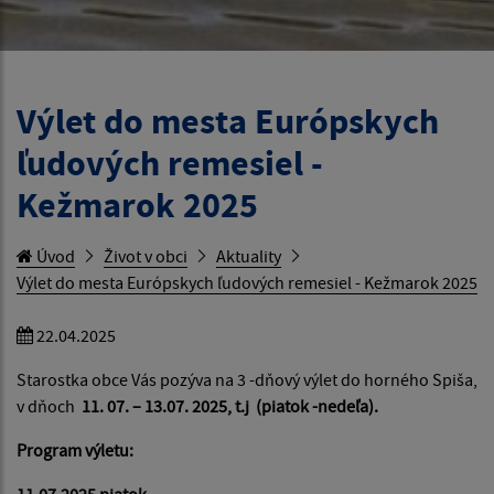
Výlet do mesta Európskych
ľudových remesiel -
Kežmarok 2025
Úvod
Život v obci
Aktuality
Výlet do mesta Európskych ľudových remesiel - Kežmarok 2025
22.04.2025
Starostka obce Vás pozýva na 3 -dňový výlet do horného Spiša,
v dňoch
11. 07. – 13.07. 2025, t.j (piatok -nedeľa).
Program výletu:
11.07.2025 piatok