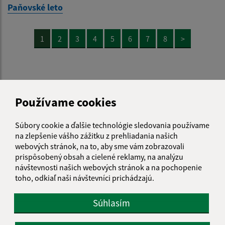
Paňovské leto
1
2
3
4
5
6
7
8
>
Používame cookies
Je táto stránka užitočná?
Áno
Nie
Boli tieto 
Boli 
Súbory cookie a ďalšie technológie sledovania používame
Našli ste na stránke chybu?
Napíšte nám
na zlepšenie vášho zážitku z prehliadania našich
webových stránok, na to, aby sme vám zobrazovali
Napíšte nám:
prispôsobený obsah a cielené reklamy, na analýzu
návštevnosti našich webových stránok a na pochopenie
Meno (povinné)
toho, odkiaľ naši návštevníci prichádzajú.
Súhlasím
E-mailová adresa (povinné)