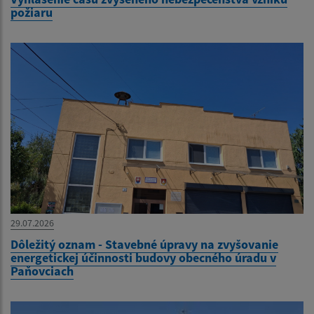
požiaru
29.07.2026
Dôležitý oznam - Stavebné úpravy na zvyšovanie
energetickej účinnosti budovy obecného úradu v
Paňovciach