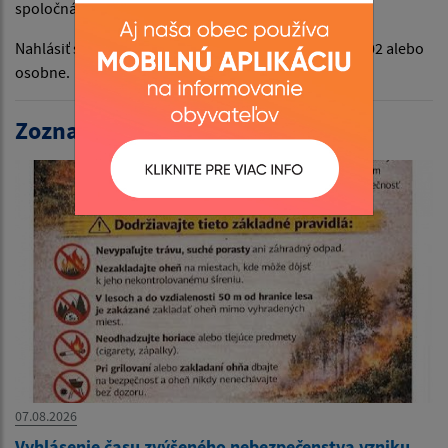
spoločná večera, miestny poplatok, poistenie.
Nahlásiť sa môžete u pani starostky na t.č. 0903 748 002 alebo
osobne.
Zoznam aktualít:
07.08.2026
Vyhlásenie času zvýšeného nebezpečenstva vzniku