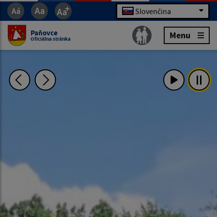
Slovenčina
Paňovce
Menu
Oficiálna stránka