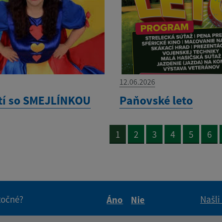
12.06.2026
tí so SMEJLÍNKOU
Paňovské leto
1
2
3
4
5
6
itočné?
Našli
Áno
Nie
Boli tieto informácie pre 
Boli tieto informáci