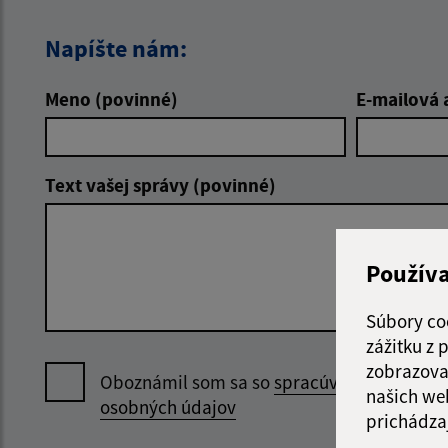
Napíšte nám:
Meno (povinné)
E-mailová 
Text vašej správy (povinné)
Použív
Súbory co
zážitku z
zobrazova
Oboznámil som sa so
spracúvaním
našich we
osobných údajov
prichádza