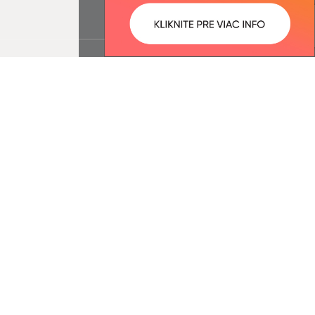
ované:
Správca obsahu: