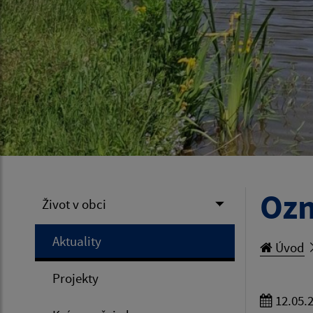
Ozn
Život v obci
Aktuality
Úvod
Projekty
12.05.