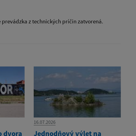
e prevádzka z technických príčin zatvorená.
16.07.2026
o dvora
Jednodňový výlet na