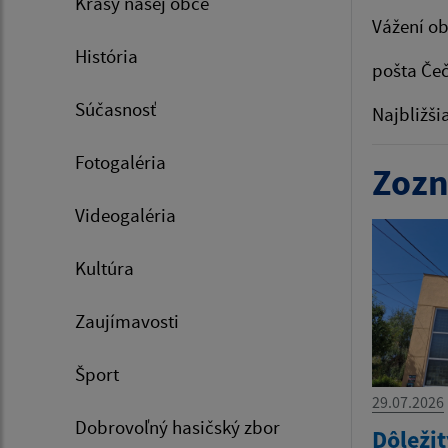
Krásy našej obce
Vážení ob
História
pošta Čeč
Súčasnosť
Najbližši
Fotogaléria
Zozn
Videogaléria
Kultúra
Zaujímavosti
Šport
29.07.2026
Dobrovoľný hasičský zbor
Dôleži