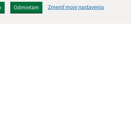
Zmeniť moje nastavenia
m
Odmietam
Rýchle odkazy:
Aktualiz