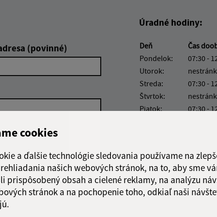
Úradné hodiny:
Deň
Čas doo
adresa (povinné)
Pondelok:
07:30 - 1
Utorok:
nestránk
Streda:
07:30 - 1
Štvrtok:
nestránk
Piatok:
07:30 - 1
Obedňajšia prestáv
ame cookies
okie a ďalšie technológie sledovania používame na zlepš
 prehliadania našich webových stránok, na to, aby sme v
li prispôsobený obsah a cielené reklamy, na analýzu náv
Google reCaptcha Response
Odoslať správu
bových stránok a na pochopenie toho, odkiaľ naši návšte
jú.