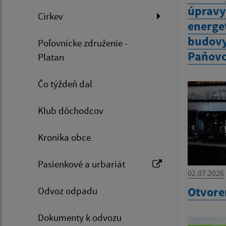
úpravy
Cirkev
energet
budovy
Poľovnícke združenie -
Paňovc
Platan
Čo týždeň dal
Klub dôchodcov
Kronika obce
Pasienkové a urbariát
02.07.2026
Otvore
Odvoz odpadu
Dokumenty k odvozu