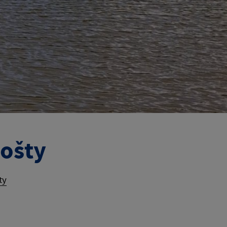
ošty
ty