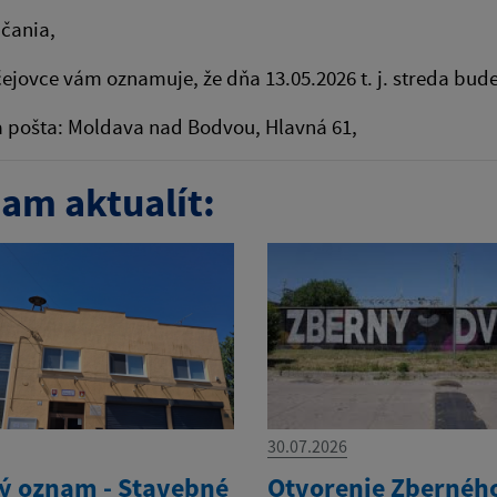
čania,
ejovce vám oznamuje, že dňa 13.05.2026 t. j. streda bud
a pošta: Moldava nad Bodvou, Hlavná 61,
am aktualít:
30.07.2026
tý oznam - Stavebné
Otvorenie Zbernéh