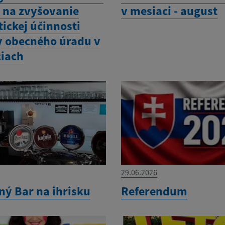
 na zvyšovanie
v mesiaci - august
ickej účinnosti
 obecného úradu v
iach
29.06.2026
ný Bar na ihrisku
Referendum