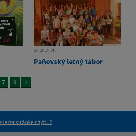
04.06.2026
Paňovský letný tábor
7
8
>
 ste na stránke chybu?
vás užitočné?
e pre vás užitočné?