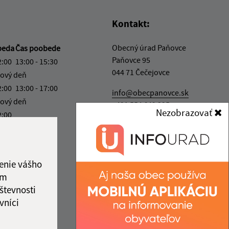
Kontakt:
Obecný úrad Paňovce
beda
Čas poobede
Paňovce 95
2:00
13:00 - 15:30
044 71 Čečejovce
ový deň
2:00
13:00 - 17:00
info@obecpanovce.sk
ový deň
+421 554 649 325
Nezobrazovať
2:00
IČO: 00324591
ka:
12:00 - 13:00
enie vášho
ám
števnosti
vníci