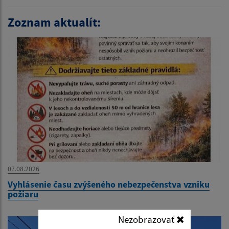
Zoznam aktualít:
07.08.2026
Vyhlásenie času zvýšeného nebezpečenstva vzniku
požiaru
Nezobrazovať