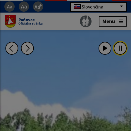
Slovenčina
Paňovce
Menu
Oficiálna stránka