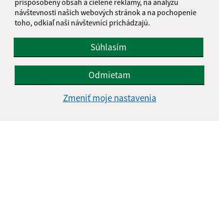
prispôsobený obsah a cielené reklamy, na analýzu
návštevnosti našich webových stránok a na pochopenie
toho, odkiaľ naši návštevníci prichádzajú.
Súhlasím
Oboznámil som sa so
spracúvaním osobných
Odmietam
údajov
Zmeniť moje nastavenia
Google reCaptcha Response
Odoslať správu
Úradné hodiny:
Deň
Čas doobeda
Čas poobede
Pondelok:
07:30 - 12:00
13:00 - 15:30
Utorok:
nestránkový deň
Streda:
07:30 - 12:00
13:00 - 17:00