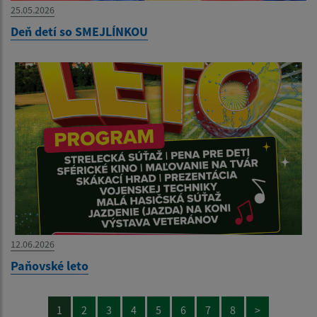
25.05.2026
Deň detí so SMEJLÍNKOU
12.06.2026
Paňovské leto
1
2
3
4
5
6
7
8
>