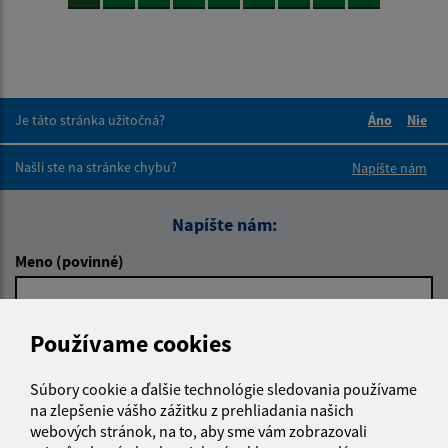
Je táto stránka užitočná?
Áno
Nie
Boli tieto 
Boli 
Našli ste na stránke chybu?
Napíšte nám
Napíšte nám:
Meno (povinné)
Používame cookies
E-mailová adresa (povinné)
Súbory cookie a ďalšie technológie sledovania používame
na zlepšenie vášho zážitku z prehliadania našich
Text vašej správy (povinné)
webových stránok, na to, aby sme vám zobrazovali