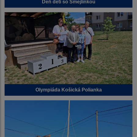
Deň detí so Smejlínkou
Olympiáda Košická Polianka