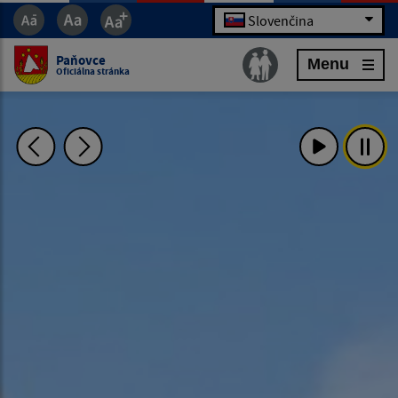
Slovenčina
Paňovce
Menu
Oficiálna stránka