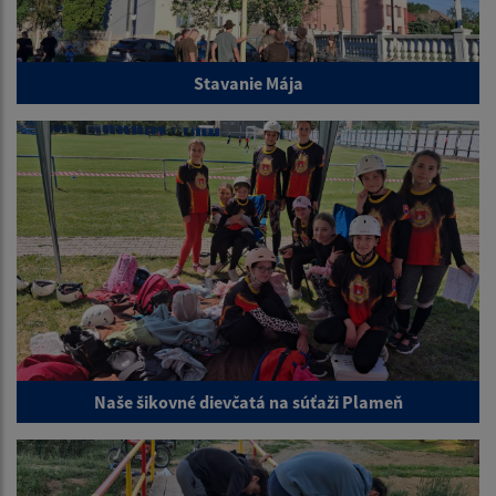
Stavanie Mája
Naše šikovné dievčatá na súťaži Plameň