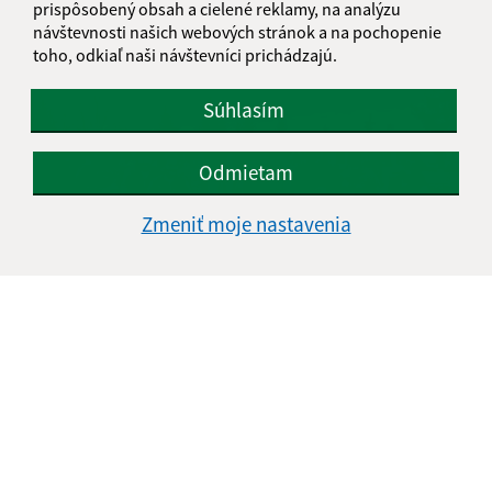
prispôsobený obsah a cielené reklamy, na analýzu
Veľkopiatková Krížová cesta
návštevnosti našich webových stránok a na pochopenie
toho, odkiaľ naši návštevníci prichádzajú.
Súhlasím
Odmietam
Zmeniť moje nastavenia
Jarné upratovanie v okolí miestneho cintorína
1
2
3
4
5
6
7
8
>