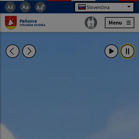
Slovenčina
Paňovce
Menu
Oficiálna stránka