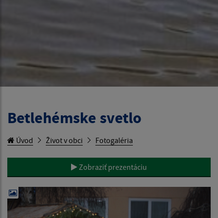
Betlehémske svetlo
Úvod
Život v obci
Fotogaléria
Zobraziť prezentáciu