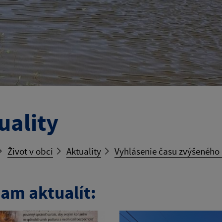
uality
Život v obci
Aktuality
Vyhlásenie času zvýšeného
am aktualít: