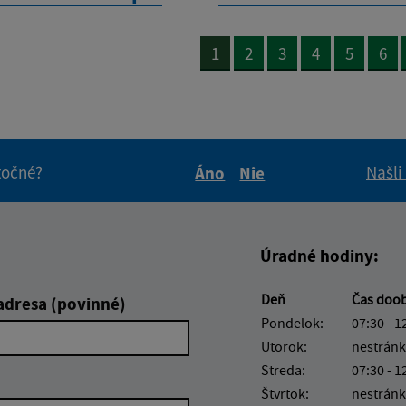
1
2
3
4
5
6
itočné?
Našli
Áno
Nie
Boli tieto informácie pre 
Boli tieto informáci
Úradné hodiny:
Deň
Čas doo
adresa (povinné)
Pondelok:
07:30 - 1
Utorok:
nestránk
Streda:
07:30 - 1
Štvrtok:
nestránk