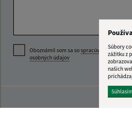
Použív
Súbory co
Oboznámil som sa so
spracúvaním
zážitku z
osobných údajov
zobrazova
našich we
prichádza
Súhlasí