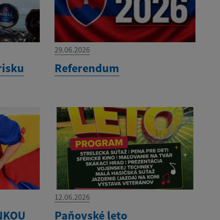
29.06.2026
risku
Referendum
12.06.2026
ÍNKOU
Paňovské leto