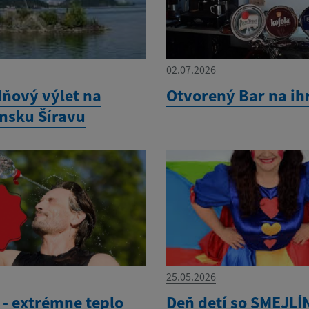
02.07.2026
ňový výlet na
Otvorený Bar na ih
nsku Šíravu
25.05.2026
- extrémne teplo
Deň detí so SMEJL