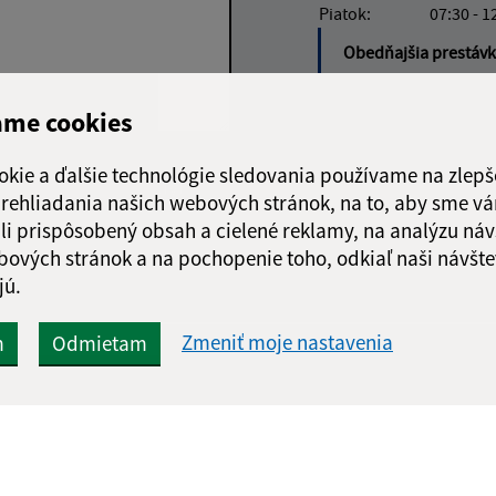
Piatok:
07:30 - 1
Obedňajšia prestáv
ame cookies
okie a ďalšie technológie sledovania používame na zlepš
Google reCaptcha Response
Odoslať správu
 prehliadania našich webových stránok, na to, aby sme v
li prispôsobený obsah a cielené reklamy, na analýzu náv
bových stránok a na pochopenie toho, odkiaľ naši návšte
jú.
Zmeniť moje nastavenia
m
Odmietam