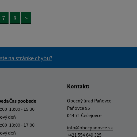
7
8
>
 ste na stránke chybu?
vás užitočné?
e pre vás užitočné?
Kontakt:
Obecný úrad Paňovce
beda
Čas poobede
Paňovce 95
2:00
13:00 - 15:30
044 71 Čečejovce
ový deň
2:00
13:00 - 17:00
info@obecpanovce.sk
ový deň
+421 554 649 325