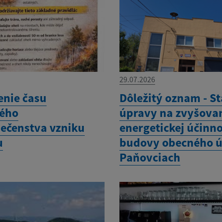
29.07.2026
enie času
Dôležitý oznam - S
ého
úpravy na zvyšova
ečenstva vzniku
energetickej účinno
u
budovy obecného ú
Paňovciach