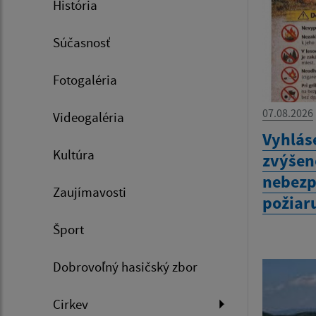
História
Súčasnosť
Fotogaléria
07.08.2026
Videogaléria
Vyhlás
Kultúra
zvýšen
nebezp
Zaujímavosti
požiar
Šport
Dobrovoľný hasičský zbor
Cirkev