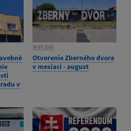
30.07.2026
tavebné
Otvorenie Zberného dvora
nie
v mesiaci - august
sti
radu v