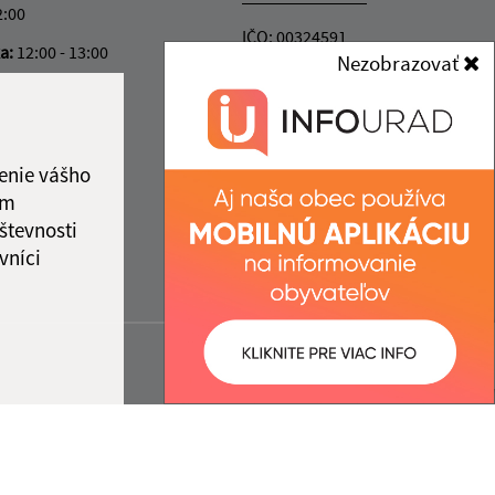
2:00
IČO: 00324591
ka:
12:00 - 13:00
Nezobrazovať
enie vášho
ám
števnosti
vníci