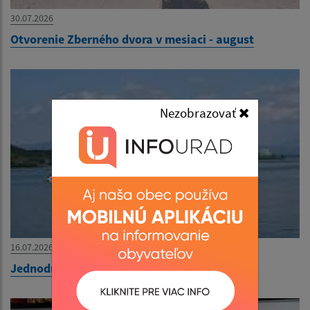
30.07.2026
Otvorenie Zberného dvora v mesiaci - august
Nezobrazovať
16.07.2026
Jednodňový výlet na Zemplínsku Šíravu