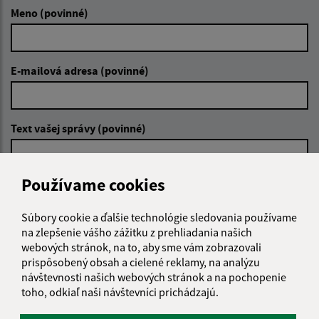
Meno (povinné)
E-mailová adresa (povinné)
Text vašej správy (povinné)
Používame cookies
Súbory cookie a ďalšie technológie sledovania používame
na zlepšenie vášho zážitku z prehliadania našich
Oboznámil som sa so
spracúvaním osobných
webových stránok, na to, aby sme vám zobrazovali
údajov
prispôsobený obsah a cielené reklamy, na analýzu
návštevnosti našich webových stránok a na pochopenie
toho, odkiaľ naši návštevníci prichádzajú.
Google reCaptcha Response
Odoslať správu