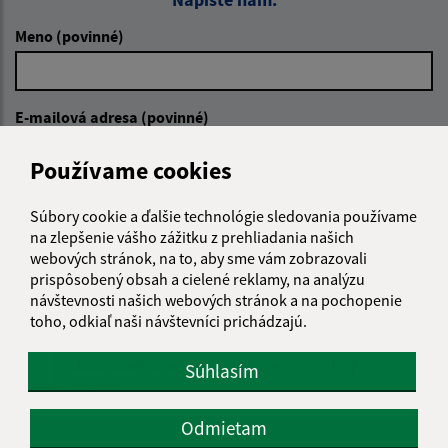
Meno (povinné)
E-mailová adresa (povinné)
Používame cookies
Text vašej správy (povinné)
Súbory cookie a ďalšie technológie sledovania používame
na zlepšenie vášho zážitku z prehliadania našich
webových stránok, na to, aby sme vám zobrazovali
prispôsobený obsah a cielené reklamy, na analýzu
návštevnosti našich webových stránok a na pochopenie
toho, odkiaľ naši návštevníci prichádzajú.
Oboznámil som sa so
spracúvaním osobných
Súhlasím
údajov
Odmietam
Google reCaptcha Response
Odoslať správu