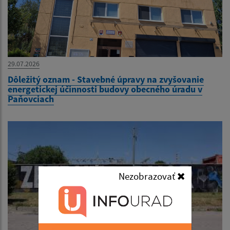
29.07.2026
Dôležitý oznam - Stavebné úpravy na zvyšovanie
energetickej účinnosti budovy obecného úradu v
Paňovciach
Nezobrazovať