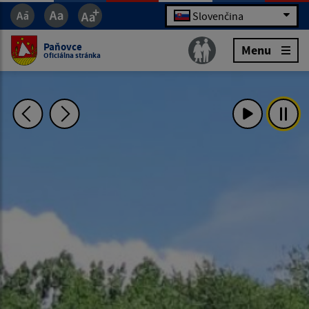
Slovenčina
Paňovce
Menu
Oficiálna stránka