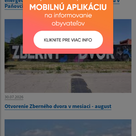
energetickej účinnosti budovy obecného úradu v
Paňovciach
30.07.2026
Otvorenie Zberného dvora v mesiaci - august