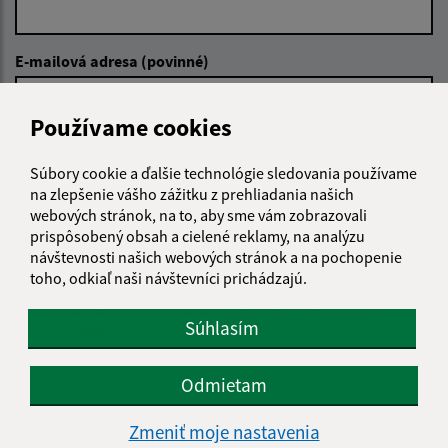
E-mailová adresa (povinné)
Používame cookies
Text vašej správy (povinné)
Súbory cookie a ďalšie technológie sledovania používame
na zlepšenie vášho zážitku z prehliadania našich
webových stránok, na to, aby sme vám zobrazovali
prispôsobený obsah a cielené reklamy, na analýzu
návštevnosti našich webových stránok a na pochopenie
toho, odkiaľ naši návštevníci prichádzajú.
Oboznámil som sa so
spracúvaním osobných
Súhlasím
údajov
Google reCaptcha Response
Odmietam
Odoslať správu
Zmeniť moje nastavenia