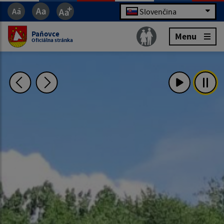
Slovenčina
Paňovce
Menu
Oficiálna stránka