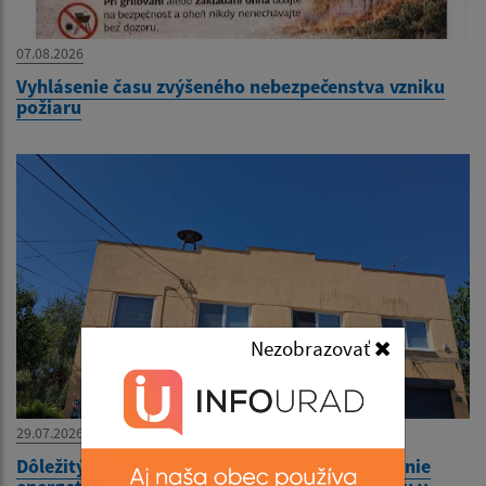
07.08.2026
Vyhlásenie času zvýšeného nebezpečenstva vzniku
požiaru
Nezobrazovať
29.07.2026
Dôležitý oznam - Stavebné úpravy na zvyšovanie