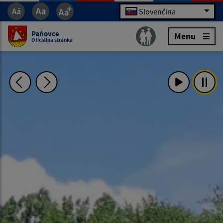
Slovenčina
Paňovce
Menu
Oficiálna stránka