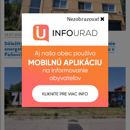
Nezobrazovať
29.07.2026
Dôležitý oznam - Stavebné úpravy na zvyšovanie
energetickej účinnosti budovy obecného úradu v
Paňovciach