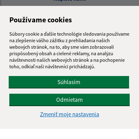
Meno (povinné)
Používame cookies
Súbory cookie a ďalšie technológie sledovania používame
E-mailová adresa (povinné)
na zlepšenie vášho zážitku z prehliadania našich
webových stránok, na to, aby sme vám zobrazovali
prispôsobený obsah a cielené reklamy, na analýzu
návštevnosti našich webových stránok a na pochopenie
Text vašej správy (povinné)
toho, odkiaľ naši návštevníci prichádzajú.
Súhlasím
Odmietam
Oboznámil som sa so
spracúvaním osobných
Zmeniť moje nastavenia
údajov
Google reCaptcha Response
Odoslať správu