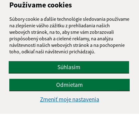
Používame cookies
Súbory cookie a ďalšie technológie sledovania používame
na zlepšenie vášho zážitku z prehliadania našich
webových stránok, na to, aby sme vám zobrazovali
prispôsobený obsah a cielené reklamy, na analýzu
návštevnosti našich webových stránok a na pochopenie
Oboznámil som sa so
spracúvaním osobných
toho, odkiaľ naši návštevníci prichádzajú.
údajov
Súhlasím
Google reCaptcha Response
Odoslať správu
Odmietam
Zmeniť moje nastavenia
Úradné hodiny:
Deň
Čas doobeda
Čas poobede
Pondelok:
07:30 - 12:00
13:00 - 15:30
Utorok:
nestránkový deň