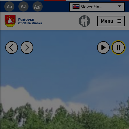
Slovenčina
Paňovce
Menu
Oficiálna stránka