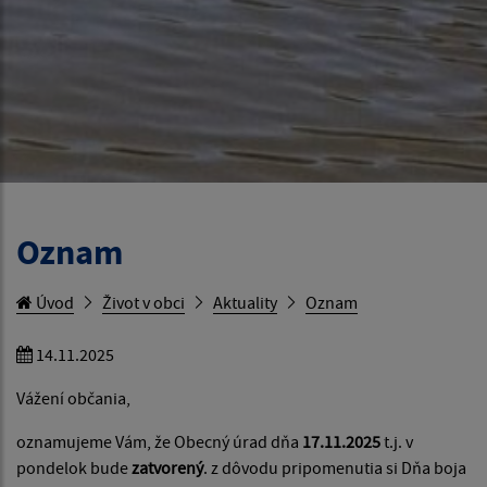
Oznam
Úvod
Život v obci
Aktuality
Oznam
14.11.2025
Vážení občania,
oznamujeme Vám, že Obecný úrad dňa
17.11.2025
t.j. v
pondelok bude
zatvorený
. z dôvodu pripomenutia si Dňa boja