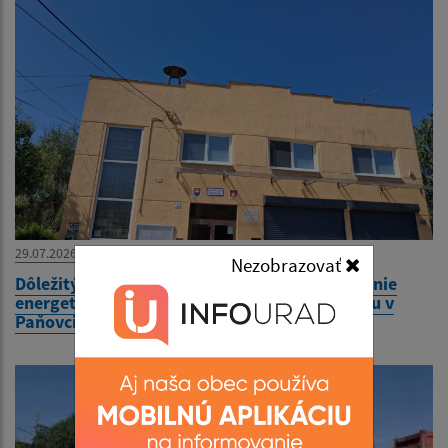
29.07.2026
Nezobrazovať
Dôležitý oznam - Stavebné úpravy na zvyšovanie
energetickej účinnosti budovy obecného úradu v
Paňovciach