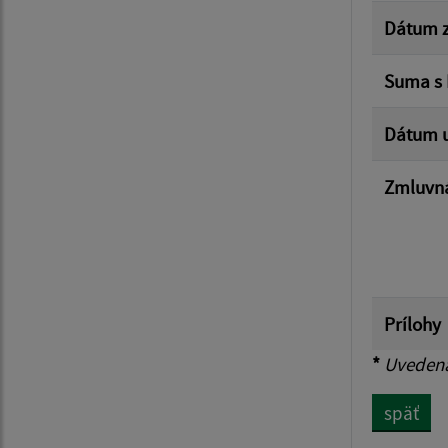
Dátum z
Suma s
Dátum u
Zmluvná
Prílohy
*
Uvedená 
späť