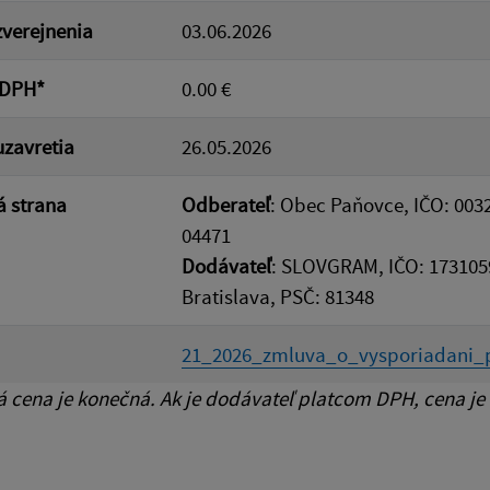
verejnenia
03.06.2026
 DPH*
0.00 €
zavretia
26.05.2026
 strana
Odberateľ
: Obec Paňovce, IČO: 003
04471
Dodávateľ
: SLOVGRAM, IČO: 173105
Bratislava, PSČ: 81348
21_2026_zmluva_o_vysporiadani_p
cena je konečná. Ak je dodávateľ platcom DPH, cena je