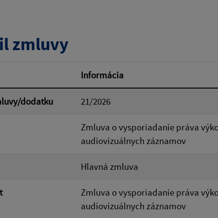
tumu:
Dátum od:
il zmluvy
od:
Suma do:
Informácia
mluvy/dodatku
21/2026
ovať
Zmluva o vysporiadanie práva výk
audiovizuálnych záznamov
Hlavná zmluva
t
Zmluva o vysporiadanie práva výk
audiovizuálnych záznamov