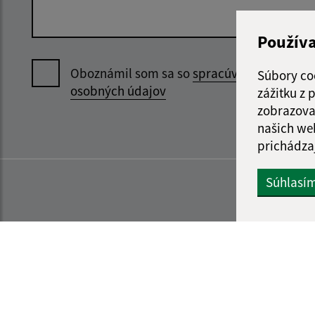
Použív
Oboznámil som sa so
spracúvaním
Súbory co
osobných údajov
zážitku z
zobrazova
našich we
prichádza
Súhlasí