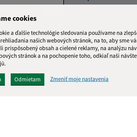
ame cookies
Google reCaptcha Response
Odoslať správu
okie a ďalšie technológie sledovania používame na zlepš
 prehliadania našich webových stránok, na to, aby sme v
li prispôsobený obsah a cielené reklamy, na analýzu náv
bových stránok a na pochopenie toho, odkiaľ naši návšte
jú.
Zmeniť moje nastavenia
m
Odmietam