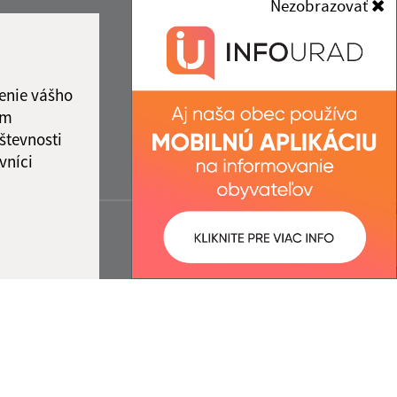
Nezobrazovať
enie vášho
ám
števnosti
vníci