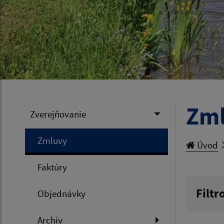
Zm
Zverejňovanie
Zmluvy
Úvod
Faktúry
Filtr
Objednávky
Hľadan
Archív