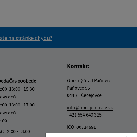
 ste na stránke chybu?
vás užitočné?
e pre vás užitočné?
Kontakt:
Obecný úrad Paňovce
beda
Čas poobede
Paňovce 95
2:00
13:00 - 15:30
044 71 Čečejovce
ový deň
2:00
13:00 - 17:00
info@obecpanovce.sk
ový deň
+421 554 649 325
2:00
IČO: 00324591
ka:
12:00 - 13:00