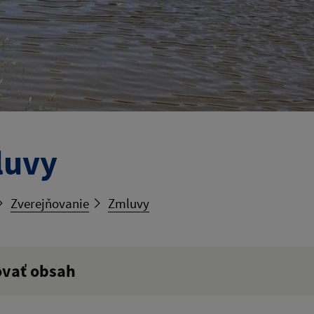
luvy
Zverejňovanie
Zmluvy
ovať obsah
ý výraz: