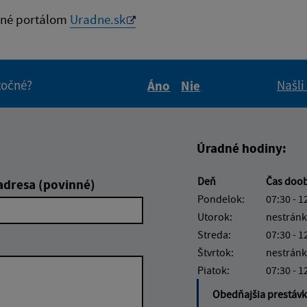
né portálom
Uradne.sk
itočné?
Našli
Áno
Nie
Boli tieto informácie pre 
Boli tieto informáci
Úradné hodiny:
Deň
Čas doo
adresa (povinné)
Pondelok:
07:30 - 1
Utorok:
nestránk
Streda:
07:30 - 1
Štvrtok:
nestránk
Piatok:
07:30 - 1
Obedňajšia prestáv