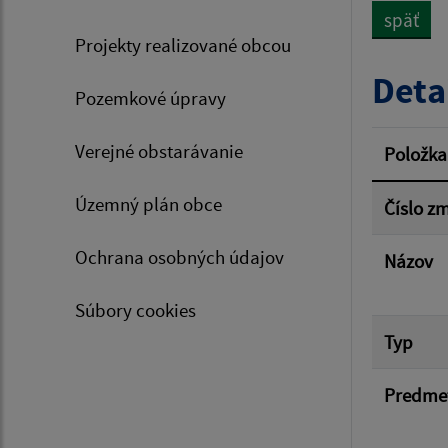
späť
Projekty realizované obcou
Typ dá
Deta
Pozemkové úpravy
Suma 
Verejné obstarávanie
Položka
Územný plán obce
Číslo z
Filtr
Ochrana osobných údajov
Názov
Súbory cookies
Typ
Predme