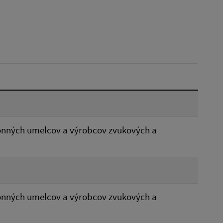
Dátum do:
Typ:
Reset
onných umelcov a výrobcov zvukových a
onných umelcov a výrobcov zvukových a