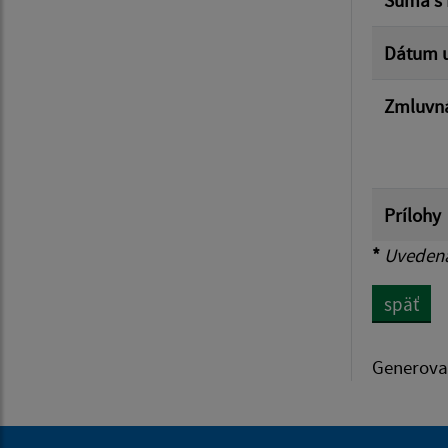
Dátum u
Zmluvná
Prílohy
*
Uvedená 
späť
Generova