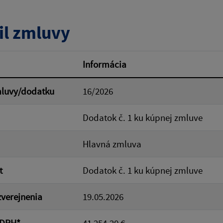
tumu:
Dátum od:
il zmluvy
od:
Suma do:
Informácia
mluvy/dodatku
16/2026
ovať
Dodatok č. 1 ku kúpnej zmluve
Hlavná zmluva
t
Dodatok č. 1 ku kúpnej zmluve
verejnenia
19.05.2026
 DPH*
41 254.20 €