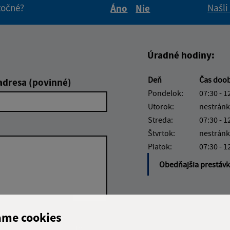
itočné?
Našli
Áno
Nie
Boli tieto informácie pre 
Boli tieto informáci
Úradné hodiny:
Deň
Čas doo
adresa (povinné)
Pondelok:
07:30 - 1
Utorok:
nestránk
Streda:
07:30 - 1
Štvrtok:
nestránk
Piatok:
07:30 - 1
Obedňajšia prestáv
ame cookies
Google reCaptcha Response
Odoslať správu