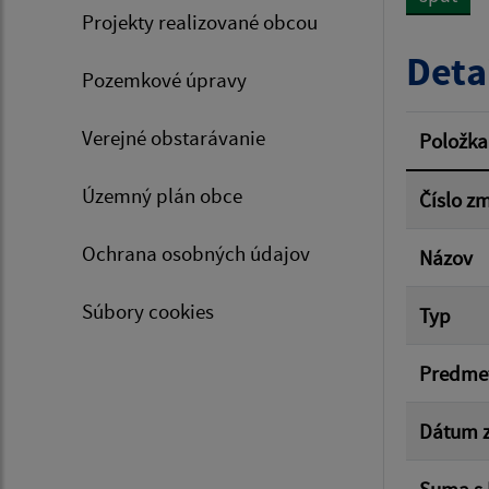
Projekty realizované obcou
Typ dá
Deta
Pozemkové úpravy
Suma 
Verejné obstarávanie
Položka
Územný plán obce
Číslo z
Filtr
Ochrana osobných údajov
Názov
Súbory cookies
Typ
Predme
Dátum z
Suma s