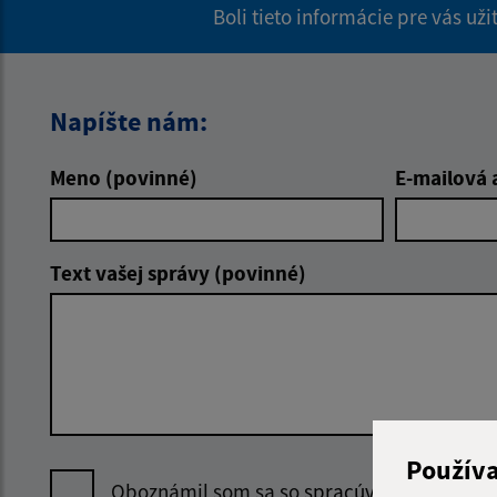
Boli tieto informácie pre vás už
Napíšte nám:
Meno (povinné)
E-mailová 
Text vašej správy (povinné)
Použív
Oboznámil som sa so
spracúvaním