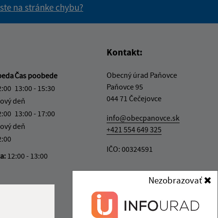
 ste na stránke chybu?
vás užitočné?
e pre vás užitočné?
Kontakt:
Obecný úrad Paňovce
beda
Čas poobede
Paňovce 95
2:00
13:00 - 15:30
044 71 Čečejovce
ový deň
2:00
13:00 - 17:00
info@obecpanovce.sk
ový deň
+421 554 649 325
2:00
IČO: 00324591
ka:
12:00 - 13:00
Nezobrazovať