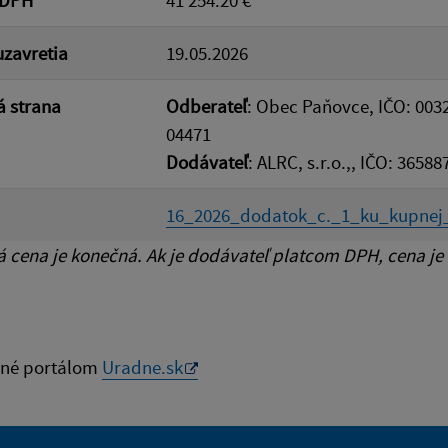
zavretia
19.05.2026
 strana
Odberateľ
: Obec Paňovce, IČO: 003
04471
Dodávateľ
: ALRC, s.r.o.,, IČO: 3658
16_2026_dodatok_c._1_ku_kupnej_
cena je konečná. Ak je dodávateľ platcom DPH, cena je
né portálom
Uradne.sk