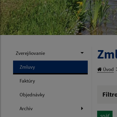
Zm
Zverejňovanie
Zmluvy
Úvod
Faktúry
Filtr
Objednávky
Hľadan
Archív
späť