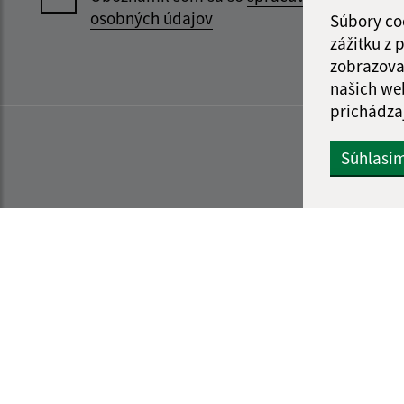
osobných údajov
Súbory co
zážitku z
zobrazova
našich we
prichádza
Súhlasí