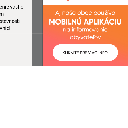
enie vášho
ám
števnosti
vníci