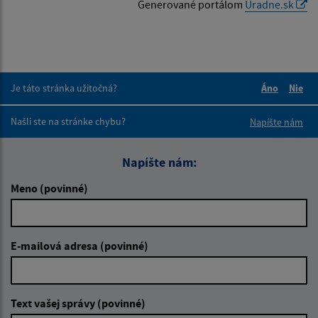
Generované portálom
Uradne.sk
Je táto stránka užitočná?
Áno
Nie
Boli tieto 
Boli 
Našli ste na stránke chybu?
Napíšte nám
Napíšte nám:
Meno (povinné)
E-mailová adresa (povinné)
Text vašej správy (povinné)