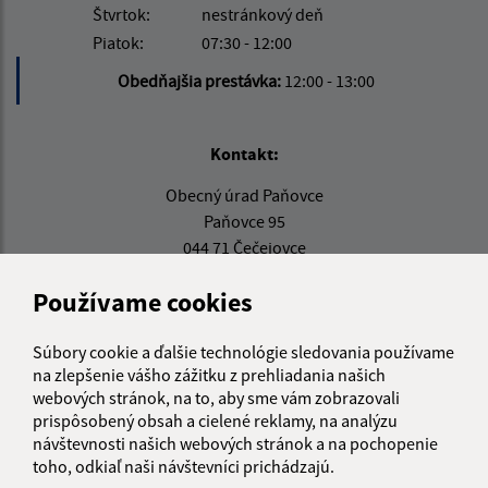
Štvrtok:
nestránkový deň
Piatok:
07:30 - 12:00
Obedňajšia prestávka:
12:00 - 13:00
Kontakt:
Obecný úrad Paňovce
Paňovce 95
044 71 Čečejovce
info@obecpanovce.sk
Používame cookies
+421 554 649 325
Súbory cookie a ďalšie technológie sledovania používame
IČO: 00324591
na zlepšenie vášho zážitku z prehliadania našich
webových stránok, na to, aby sme vám zobrazovali
prispôsobený obsah a cielené reklamy, na analýzu
návštevnosti našich webových stránok a na pochopenie
toho, odkiaľ naši návštevníci prichádzajú.