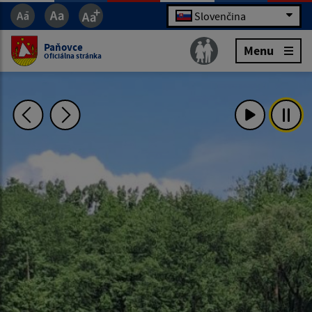
Slovenčina
Paňovce
Menu
Oficiálna stránka