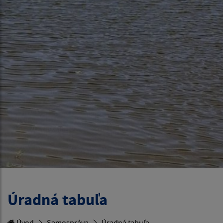
Úradná tabuľa
Úvod
Samospráva
Úradná tabuľa