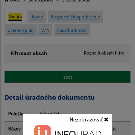
Všetko
Rôzne
Rozpočet-Hospodárenie
Územný plán
VZN
Zasadnutia OZ
Filtrovať obsah
Rozbaliť obsah filtra
Názov:
späť
Popis:
Detail úradného dokumentu
Dátum zverejnenia od:
Položka
Informácia
Nezobrazovať
Dátum zverejnenia do:
Názov
Zápisnica z mimoriadneho zasadnutia