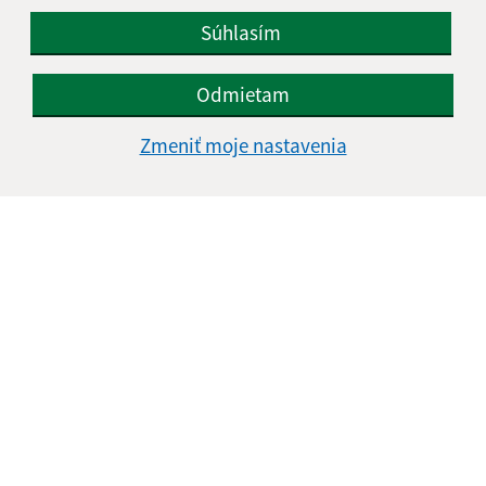
Súhlasím
Odmietam
Zmeniť moje nastavenia
Informácie o stránke:
Vyhlásenie o prístupnosti
Autorské práva
Ochrana osobných údajov
Navigácia:
Vytlačiť aktuálnu stránku
Mapa stránok