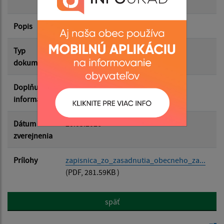
obecného zastupiteľstva 13.05.2026
Popis
Filtrovať
Reset
Typ
Rôzne
dokumentu
Doplňujúce
informácie
Dátum
20.05.2026
zverejnenia
Prílohy
zapisnica_zo_zasadnutia_obecneho_za...
(PDF, 281.59KB )
späť