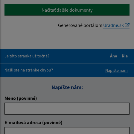
Načítať ďalšie dokumenty
Generované portálom
Uradne.sk
Je táto stránka užitočná?
Áno
Nie
Boli tieto 
Boli 
Našli ste na stránke chybu?
Napíšte nám
Napíšte nám:
Meno (povinné)
E-mailová adresa (povinné)