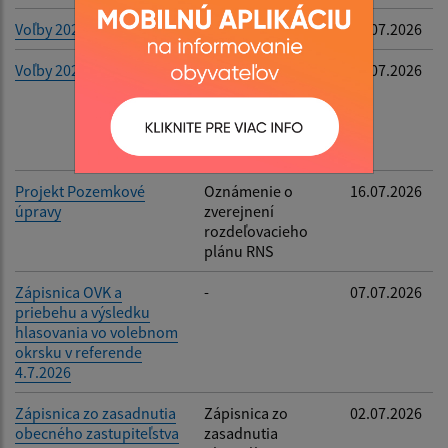
Voľby 2026
Menovací dekrét
20.07.2026
Voľby 2026
Oznámenie do
20.07.2026
orgánov obcí a
orgánov
samosprávnych
krajov
Projekt Pozemkové
Oznámenie o
16.07.2026
úpravy
zverejnení
rozdeľovacieho
plánu RNS
Zápisnica OVK a
-
07.07.2026
priebehu a výsledku
hlasovania vo volebnom
okrsku v referende
4.7.2026
Zápisnica zo zasadnutia
Zápisnica zo
02.07.2026
obecného zastupiteľstva
zasadnutia