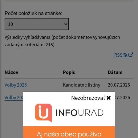
Počet položiek na stránke:
Popis:
Výsledky vyhľadávania (počet dokumentov vyhovujúcich
Dátum zverejnenia od:
zadaným kritériám: 215)
RSS
Dátum zverejnenia do:
Názov
Popis
Dátum
Voľby 2026
Kandidátne listiny
20.07.2026
Filtrovať
Reset
Nezobrazovať
Voľby 2026
Oznámenie pre
20.07.2026
voľby do orgánov
samosprávy obcí a
volieb do orgánov
samosprávnych
krajov- e-mailova
adresa