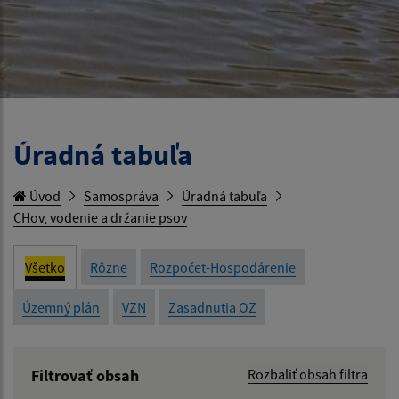
Úradná tabuľa
Úvod
Samospráva
Úradná tabuľa
CHov, vodenie a držanie psov
Všetko
Rôzne
Rozpočet-Hospodárenie
Územný plán
VZN
Zasadnutia OZ
Filtrovať obsah
Rozbaliť obsah filtra
Názov: