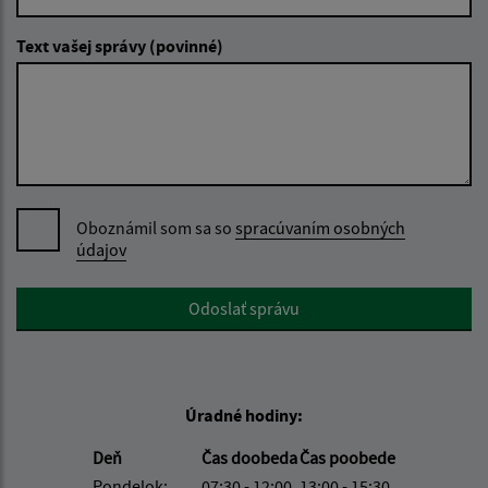
Text vašej správy (povinné)
Oboznámil som sa so
spracúvaním osobných
údajov
Google reCaptcha Response
Odoslať správu
Úradné hodiny:
Deň
Čas doobeda
Čas poobede
Pondelok:
07:30 - 12:00
13:00 - 15:30