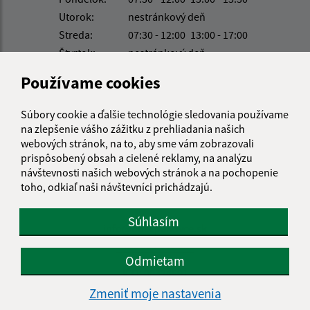
Utorok:
nestránkový deň
Streda:
07:30 - 12:00
13:00 - 17:00
Štvrtok:
nestránkový deň
Piatok:
07:30 - 12:00
Používame cookies
Obedňajšia prestávka:
12:00 - 13:00
Súbory cookie a ďalšie technológie sledovania používame
na zlepšenie vášho zážitku z prehliadania našich
Kontakt:
webových stránok, na to, aby sme vám zobrazovali
prispôsobený obsah a cielené reklamy, na analýzu
Obecný úrad Paňovce
návštevnosti našich webových stránok a na pochopenie
Paňovce 95
toho, odkiaľ naši návštevníci prichádzajú.
044 71 Čečejovce
Súhlasím
info@obecpanovce.sk
+421 554 649 325
Odmietam
IČO: 00324591
Zmeniť moje nastavenia